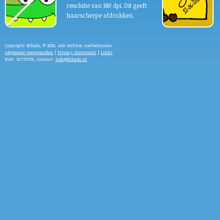
resolutie van 180 dpi. Dit geeft
haarscherpe afdrukken.
Copyright Bibado, © 2020, alle rechten voorbehouden.
Algemene voorwaarden
|
Privacy statement
|
Links
KvK: 51775751, Contact:
info@bibado.nl