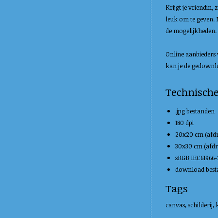
Krijgt je vriendin,
leuk om te geven. 
de mogelijkheden.
Online aanbieders 
kan je de gedownlo
Technisch
.jpg bestanden
180 dpi
20x20 cm (afd
30x30 cm (afd
sRGB IEC61966-2
download besta
Tags
canvas, schilderij