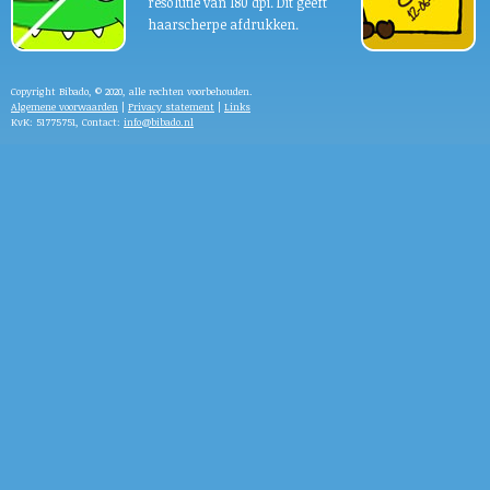
resolutie van 180 dpi. Dit geeft
haarscherpe afdrukken.
Copyright Bibado, © 2020, alle rechten voorbehouden.
Algemene voorwaarden
|
Privacy statement
|
Links
KvK: 51775751, Contact:
info@bibado.nl