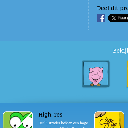
Deel dit pr
Bekij
High-res
De illustraties hebben een hoge