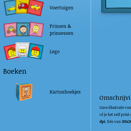
Voertuigen
Prinsen &
prinsessen
Lego
Boeken
Kartonboekjes
Omschrijv
Gave illustratie v
of je het zelf pri
dpi
. Eén van
20x2