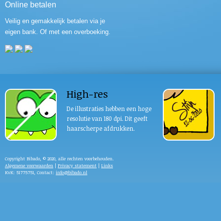
Online betalen
Veilig en gemakkelijk betalen via je
eigen bank. Of met een overboeking.
High-res
De illustraties hebben een hoge
resolutie van 180 dpi. Dit geeft
haarscherpe afdrukken.
Copyright Bibado, © 2020, alle rechten voorbehouden.
Algemene voorwaarden
|
Privacy statement
|
Links
KvK: 51775751, Contact:
info@bibado.nl