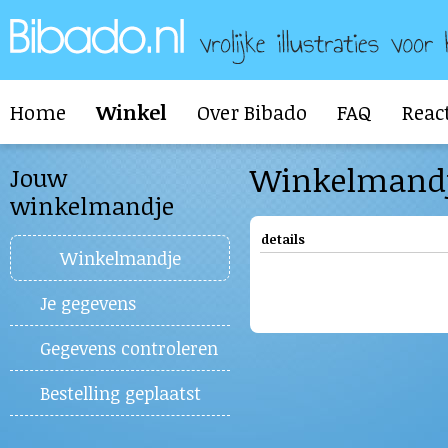
Home
Winkel
Over Bibado
FAQ
Reac
Winkelmand
Jouw
winkelmandje
details
Winkelmandje
Je gegevens
Gegevens controleren
Bestelling geplaatst