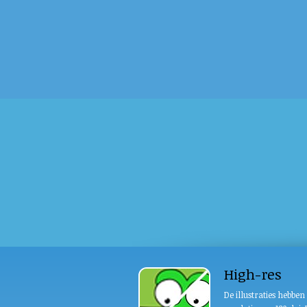
High-res
De illustraties hebbe