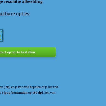
e resolutie afbeelding
ikbare opties:
act op om te bestellen
(.zip) en je kan zelf bepalen of je het zelf
at
2 jpeg bestanden
op
180 dpi
. Eén van