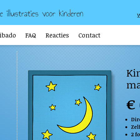
W
Bibado
FAQ
Reacties
Contact
Ki
m
€ 
Dir
Zel
2 f