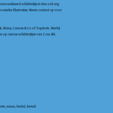
ersonaliseerd schilderijtje is dan ook erg
 unieke illustraties. Neem contact op voor
li, Hema, Canvas & Co of Topdoek. Hierbij
op canvas schilderijtjes van 2 cm dik.
mte, maan, heelal, hemel