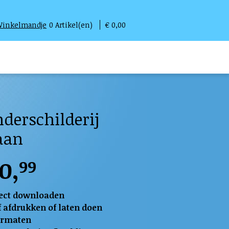
inkelmandje
0
Artikel(en)
€ 0,00
nderschilderij
aan
0,
99
ect downloaden
f afdrukken of laten doen
ormaten