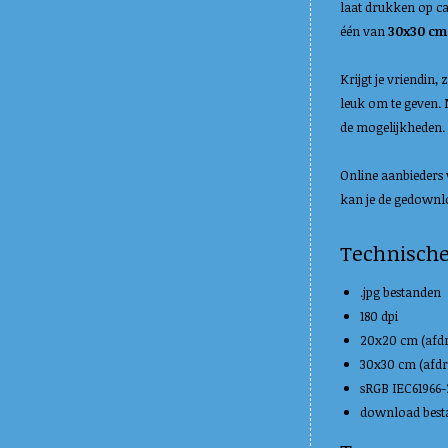
laat drukken op c
één van
30x30 cm
Krijgt je vriendin,
leuk om te geven. 
de mogelijkheden.
Online aanbieders 
kan je de gedownlo
Technisch
.jpg bestanden
180 dpi
20x20 cm (afd
30x30 cm (afd
sRGB IEC61966-2
download besta