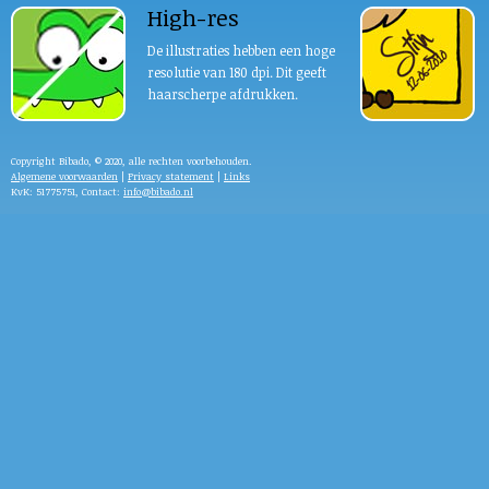
High-res
De illustraties hebben een hoge
resolutie van 180 dpi. Dit geeft
haarscherpe afdrukken.
Copyright Bibado, © 2020, alle rechten voorbehouden.
Algemene voorwaarden
|
Privacy statement
|
Links
KvK: 51775751, Contact:
info@bibado.nl