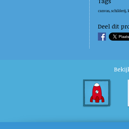
Tags
canvas, schilderij
Deel dit pr
Bekij