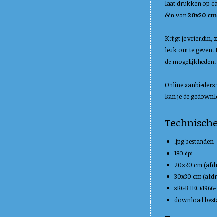
laat drukken op c
één van
30x30 cm
Krijgt je vriendin,
leuk om te geven. 
de mogelijkheden.
Online aanbieders 
kan je de gedownlo
Technisch
.jpg bestanden
180 dpi
20x20 cm (afd
30x30 cm (afd
sRGB IEC61966-2
download besta