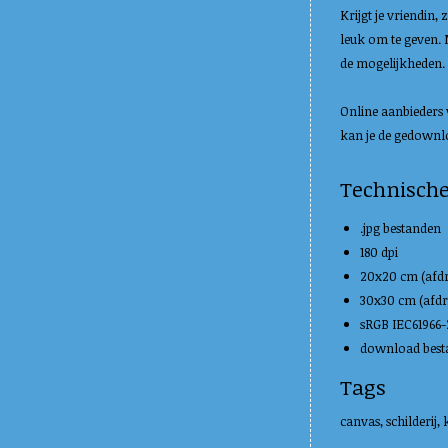
Krijgt je vriendin,
leuk om te geven. 
de mogelijkheden.
Online aanbieders 
kan je de gedownlo
Technisch
.jpg bestanden
180 dpi
20x20 cm (afd
30x30 cm (afd
sRGB IEC61966-2
download besta
Tags
canvas, schilderij