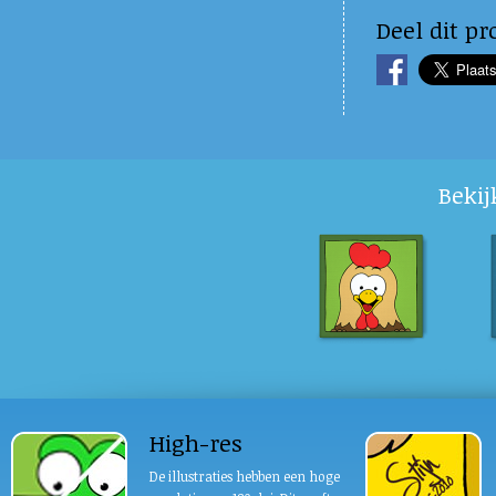
Deel dit pr
Bekij
High-res
De illustraties hebben een hoge