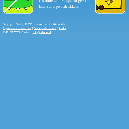
resolutie van 180 dpi. Dit geeft
haarscherpe afdrukken.
Copyright Bibado, © 2020, alle rechten voorbehouden.
Algemene voorwaarden
|
Privacy statement
|
Links
KvK: 51775751, Contact:
info@bibado.nl