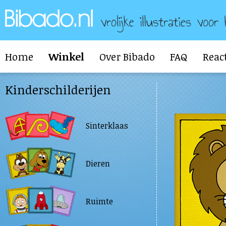
Home
Winkel
Over Bibado
FAQ
Reac
Kinderschilderijen
Sinterklaas
Dieren
Ruimte